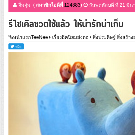
จิ้มจุ่ม
(
สมาชิกไอดีที่
124883
)
วันพฤหัสบดี ที่ 21 มี
รีไซเคิลขวดใช้แล้ว ให้น่ารักน่าเก็บ
หน้าแรกTeeNee
เรื่องฮิตนิยมส่งต่อ
สิ่งประดิษฐ์ สิ่งสร้า