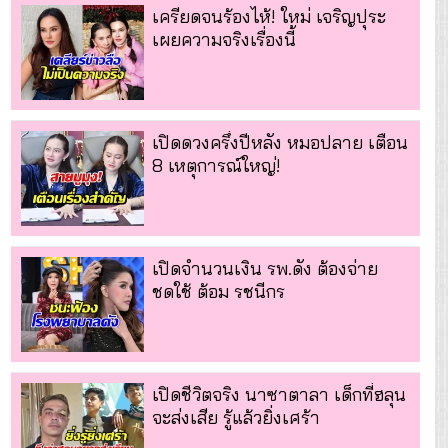
เครียดจนร้องไห้! ใหม่ เจริญปุระ
เผยความจริงเรื่องนี้
เปิดดวงครึ่งปีหลัง หมอปลาย เตือน
8 เหตุการณ์ใหญ่!
เปิดจำนวนเงิน รพ.ดัง ต้องจ่าย
ชดใช้ ต้อม รชนีกร
เปิดชีวิตจริง นาซาตาลา เด็กที่ฮลุน
จะส่งเสีย รู้แล้วยิ่งเศร้า