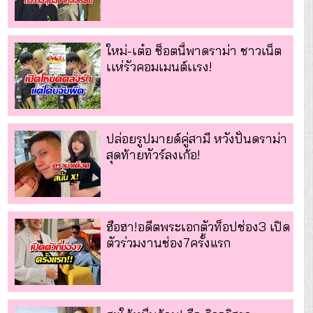
ใหม่-เต๋อ ช็อตนี้พาดราม่า ชาวเน็ต
เเห่รัวคอมเมนต์เเรง!
ปล่อยรูปมายด์คู่สามี หวังปั่นดราม่า
สุดท้ายทัวร์ลงเก้อ!
ฮือฮา!อดีตพระเอกตัวท็อปช่อง3 เปิด
ตัวร่วมงานช่อง7ครั้งแรก