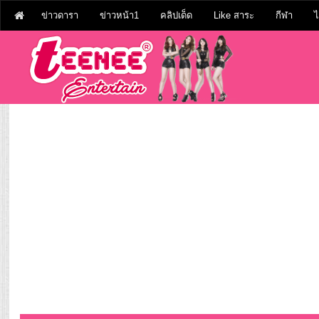
ข่าวดารา
ข่าวหน้า1
คลิปเด็ด
Like สาระ
กีฬา
ไ